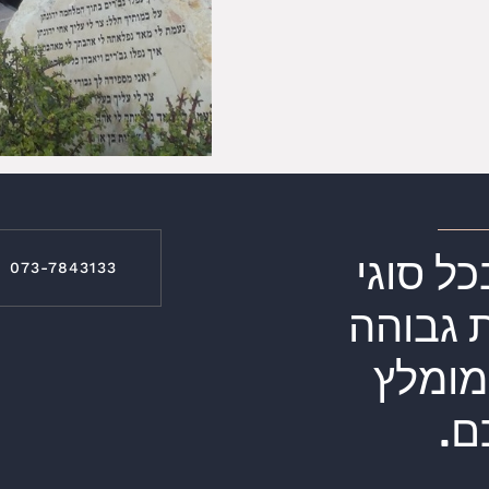
ל סוגי
073-7843133
 גבוהה
מומלץ
ם.