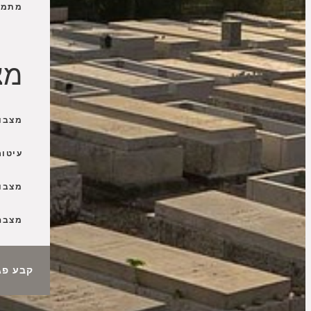
מתמח
מצ
מצבו
עיטור
מצבו
מצבה 
קבע פג